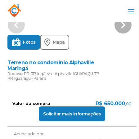
Fotos
Mapa
Terreno no condomínio Alphaville
Maringá
Rodovia PR-317, Ingá, s/n - Alphaville IGUARAÇU 317
PR, Iguaraçu - Paraná
R$
650.000
Valor da compra
,00
Solicitar mais informações
Anunciado por